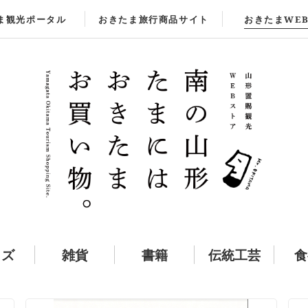
ま観光
ポータル
おきたま旅行商品
サイト
おきたま
WE
ッズ
雑貨
書籍
伝統工芸
食