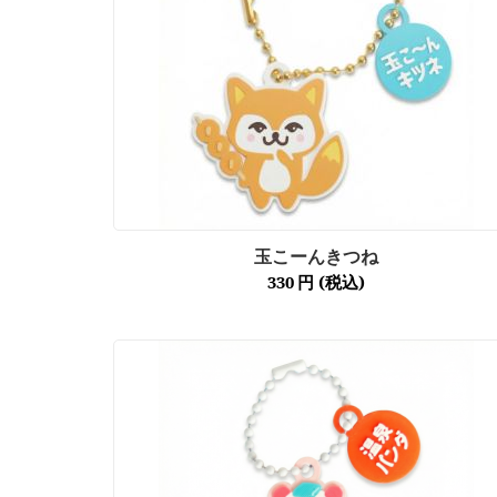
玉こーんきつね
330
円
(税込)